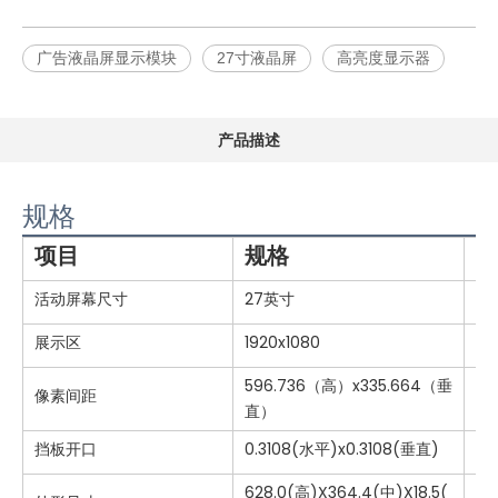
广告液晶屏显示模块
27寸液晶屏
高亮度显示器
产品描述
规格
项目
规格
活动屏幕尺寸
27英寸
展示区
1920x1080
596.736（高）x335.664（垂
像素间距
直）
挡板开口
0.3108(水平)x0.3108(垂直)
628.0(高)X364.4(中)X18.5(