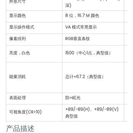
外形尺寸
深)
显示颜色
8 位，16.7 M 颜色
显示操作模式
VA 模式常黑显示
像素排列
RGB垂直条纹
c
亮度，白色
1500（中心1点，典型值）
能量消耗
总计=67.2（典型值）
表面处理
防=眩光
+89/-89(H)、+89/-89(V)
可视角度(CR>10)
典型值
产品描述