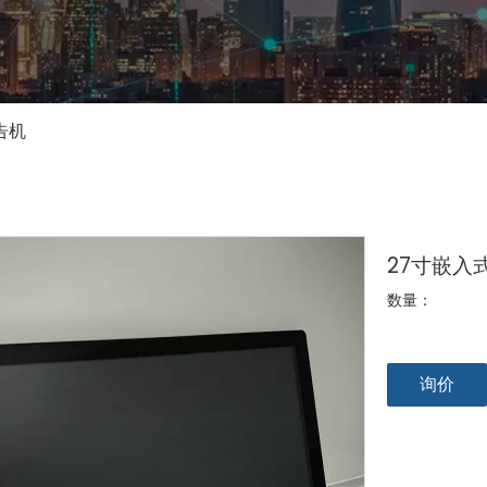
告机
27寸嵌入
数量：
询价