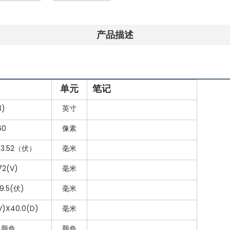
产品描述
单元
笔记
3)
英寸
60
像素
03.52（伏）
毫米
72(V)
毫米
9.5(伏)
毫米
V)X40.0(D)
毫米
B 颜色
颜色