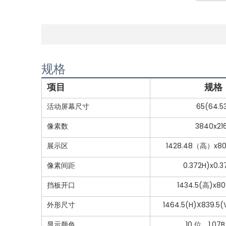
规格
项目
规格
活动屏幕尺寸
65(64.5
像素数
3840x21
展示区
1428.48（高）x8
像素间距
0.372H)x0.3
挡板开口
1434.5(高)x80
外形尺寸
1464.5(H)X839.5(
显示颜色
10 位，1.07