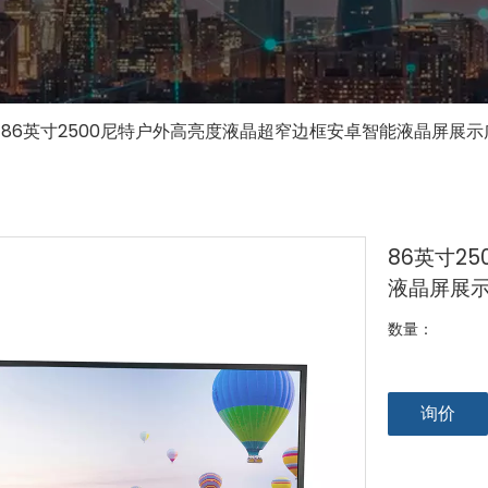
86英寸2500尼特户外高亮度液晶超窄边框安卓智能液晶屏展
86英寸2
液晶屏展
数量：
询价