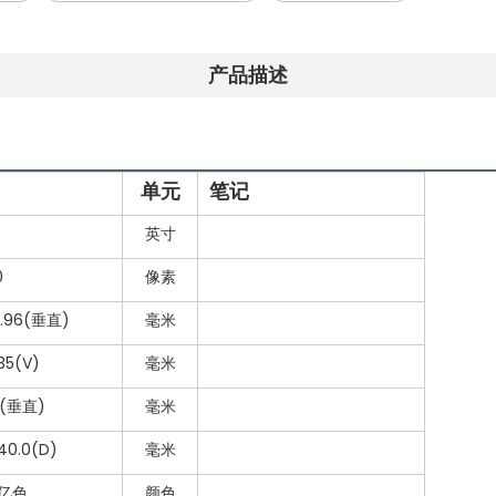
产品描述
单元
笔记
英寸
0
像素
5.96(垂直)
毫米
35(V)
毫米
3(垂直)
毫米
40.0(D)
毫米
7亿色
颜色