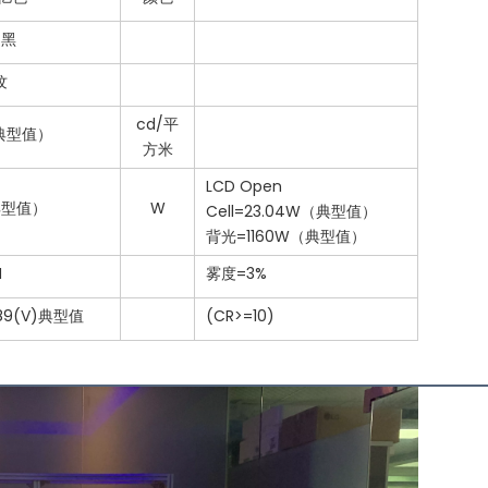
常黑
纹
cd/平
，典型值）
方米
LCD Open
（典型值）
W
Cell=23.04W（典型值）
背光=1160W（典型值）
H
雾度=3%
-89(V)典型值
(CR>=10)