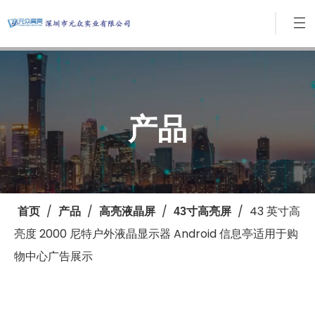
产品
/
/
/
/
43 英寸高
首页
产品
高亮液晶屏
43寸高亮屏
亮度 2000 尼特户外液晶显示器 Android 信息亭适用于购
物中心广告展示