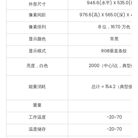
946.6(水平) X 535.0(垂
外形尺寸
像素间距
976.6(高) X 565.0(深) X 40
像素排列
8 位，1670 万色
显示颜色
常黑
显示模式
RGB垂直条纹
亮度，白色
2000（中心1点，典型值
能量消耗
总计 = 154.2（典型值）
重量
工作温度
-20~70
温度储存
-20~70