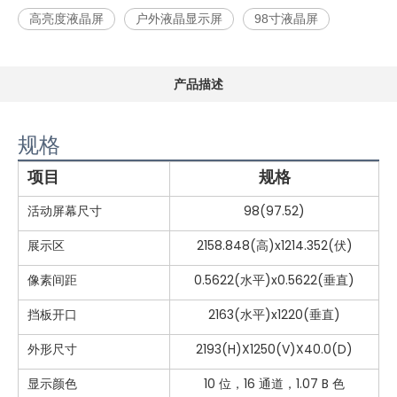
高亮度液晶屏
户外液晶显示屏
98寸液晶屏
产品描述
规格
项目
规格
活动屏幕尺寸
98(97.52)
展示区
2158.848(高)x1214.352(伏)
像素间距
0.5622(水平)x0.5622(垂直)
挡板开口
2163(水平)x1220(垂直)
外形尺寸
2193(H)X1250(V)X40.0(D)
显示颜色
10 位，16 通道，1.07 B 色